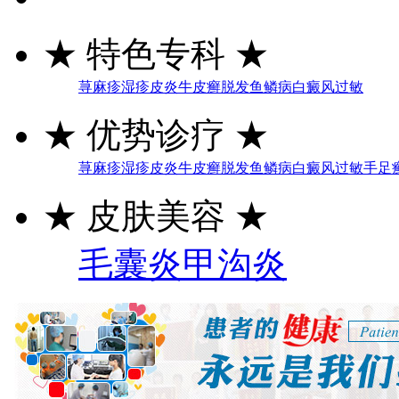
★
特色专科
★
荨麻疹
湿疹
皮炎
牛皮癣
脱发
鱼鳞病
白癜风
过敏
★
优势诊疗
★
荨麻疹
湿疹
皮炎
牛皮癣
脱发
鱼鳞病
白癜风
过敏
手足
★
皮肤美容
★
毛囊炎
甲沟炎