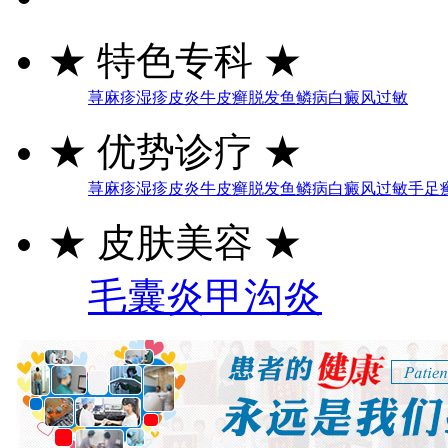
★
特色专科
★
荨麻疹
湿疹
皮炎
牛皮癣
脱发
鱼鳞病
白癜风
过敏
★
优势诊疗
★
荨麻疹
湿疹
皮炎
牛皮癣
脱发
鱼鳞病
白癜风
过敏
手足
★
皮肤美容
★
毛囊炎
甲沟炎