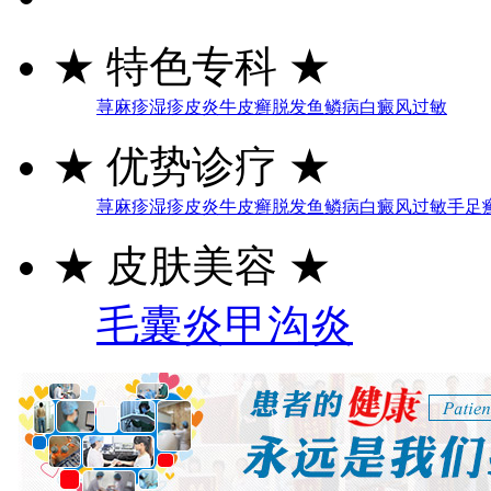
★
特色专科
★
荨麻疹
湿疹
皮炎
牛皮癣
脱发
鱼鳞病
白癜风
过敏
★
优势诊疗
★
荨麻疹
湿疹
皮炎
牛皮癣
脱发
鱼鳞病
白癜风
过敏
手足
★
皮肤美容
★
毛囊炎
甲沟炎