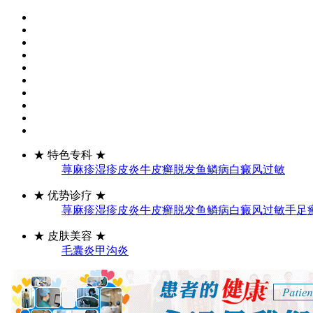
★
特色专科
★
荨麻疹
湿疹
皮炎
牛皮癣
脱发
鱼鳞病
白癜风
过敏
★
优势诊疗
★
荨麻疹
湿疹
皮炎
牛皮癣
脱发
鱼鳞病
白癜风
过敏
手足
★
皮肤美容
★
毛囊炎
甲沟炎