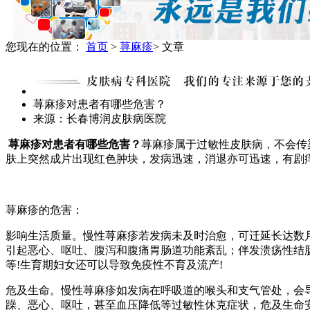
您现在的位置：
首页
>
荨麻疹
> 文章
荨麻疹对患者有哪些危害？
来源：长春博润皮肤病医院
荨麻疹对患者有哪些危害？
荨麻疹属于过敏性皮肤病，不会传
肤上突然成片出现红色肿块，发病迅速，消退亦可迅速，有剧
荨麻疹的危害：
影响生活质量。慢性荨麻疹若发病未及时治愈，可迁延长达数
引起恶心、呕吐、腹泻和腹痛胃肠道功能紊乱；伴发溃疡性结
等!生育期妇女还可以导致免疫性不育及流产!
危及生命。慢性荨麻疹如发病在呼吸道的喉头和支气管处，会
躁、恶心、呕吐，甚至血压降低等过敏性休克症状，危及生命