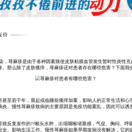
染，荨麻疹是由于各种因素致使皮肤粘膜血管发生暂时性炎性充
痒。那么除了皮肤瘙痒，荨麻疹还对患者存在哪些危害？下面我
月甚至若干年，晨起或临睡前瘙痒加重，影响人的正常生活和心
肠炎。慢性荨麻疹致病的主要原因是免疫功能紊乱，因此可以诱
导致反复发作的??喉头水肿，出现咽喉堵塞感，气促、胸闷、呼
安全。影响生活工作。慢性荨麻疹如果早期发病没有解决，它的