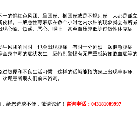
不一的鲜红色风团、呈圆形、椭圆形或是不规则形，大都是孤立
橘皮样。一般急性荨麻疹在数个小时之内水肿的现象就会有所减
出现心慌、烦躁、恶心、呕吐，甚至血压降低等过敏性休克症
发生风团的同时，也会出现腹痛，有时十分剧烈，颇似急腹症；
等全身中毒的症状发生，应特别警惕有无严重感染如败血症等的
免过敏原和不良生活习惯，这样的话就能预防身上出现荨麻疹。
，欢迎患者朋友们前来咨询。
约，给您造成不便，敬请谅解！
咨询电话：043181089997