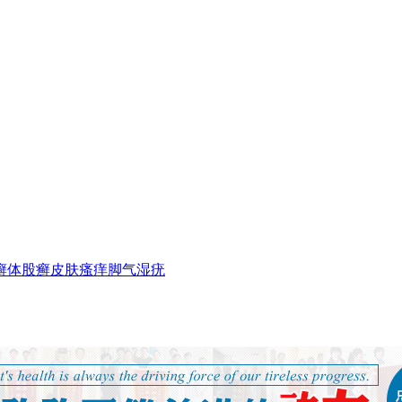
癣
体股癣
皮肤瘙痒
脚气
湿疣